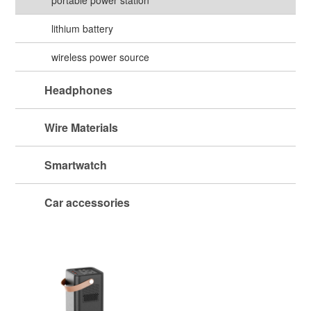
广电媒体
零售连锁
lithium battery
酒店旅游
wireless power source
Headphones
Wire Materials
Smartwatch
Car accessories