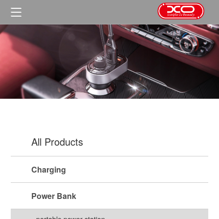
首页

产品中心

公司介绍
关于我们
公司短片

公司新闻
合作申请
荣誉资质
行业动态

主营业务
企业文化
政策法规

绩效评价
解决方案
人才招聘
法律咨询

福利待遇
财政解决方案
成功案例
All Products
企业管理
教育解决方案

政府单位
联系我们
工程造价招标
企业解决方案
教育高校
Charging
联系我们
人力资源
金融保险
在线留言
企业集团
Power Bank
医疗医药
portable power station