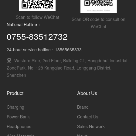
Scan to follow WeChat
Scan QR code to consult on
National Hotline：
WeChat
0755-83512732
24-hour service hotline：18565665833
Western Side, 2nd Floor, Building C1, Hongdehui Industrial
ZonePark, No. 128 Kangqiao Road, Longgang District,
Shenzhen
Product
About Us
Charging
Brand
Power Bank
Contact Us
Headphones
Sales Network